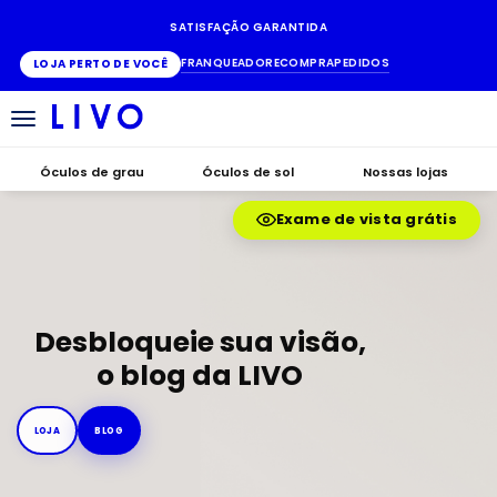
SATISFAÇÃO GARANTIDA
FRANQUEADO
RECOMPRA
PEDIDOS
LOJA PERTO DE VOCÊ
Alternar
navegação
Óculos de grau
Óculos de sol
Nossas lojas
Exame de vista grátis
Desbloqueie sua visão,
o blog da LIVO
LOJA
BLOG