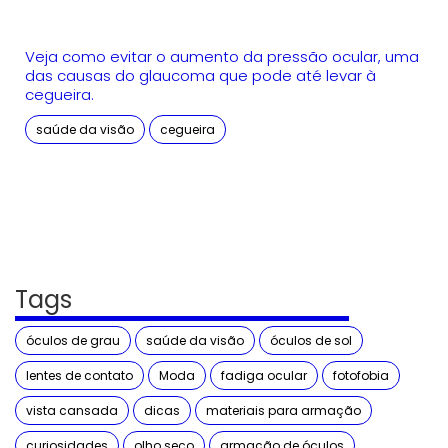
Veja como evitar o aumento da pressão ocular, uma
das causas do glaucoma que pode até levar à
cegueira.
saúde da visão
cegueira
Tags
óculos de grau
saúde da visão
óculos de sol
lentes de contato
Moda
fadiga ocular
fotofobia
vista cansada
dicas
materiais para armação
curiosidades
olho seco
armação de óculos